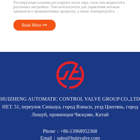
Регулирующие клапаны регулируют поток пара, газов или жидкостей в
различных настройках. Они используются для управления потоком
химикатов в промышленных процессах, а также температурой и
давлением в системах отопления. Безопасная и эффективная
эксплуатация регулирующих клапанов требует понимания того, как они
работают. Мы рассмотрим виды, компоненты и цели […]
Read More
HUIZHENG AUTOMATIC CONTROL VALVE GROUP CO.,LTD
НЕТ. 51, переулок Синьхуа, город Вэньси, уезд Цинтянь, город
Лишуй, провинция Чжэцзян, Китай
Phone：+86-13968952368
Email：sales@huizvalve.com