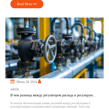
скорости потока и других переменных для удовлетворения
эксплуатационных требований или поддержания заданных условий.
Read More
Регулирующие клапаны имеют решающее значение для достижения
[…]
Июнь 04 2024
admin
В чем разница между регулятором расхода и регулирующим клапаном?
В секторе автоматизации знание различий между регуляторами и
регулирующими клапанами имеет решающее значение. Хотя они