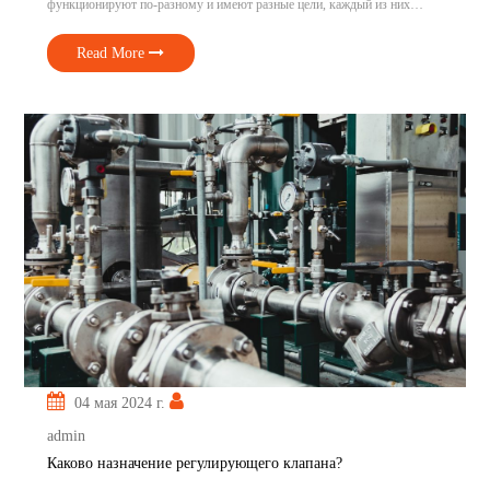
функционируют по-разному и имеют разные цели, каждый из них
одинаково важен. Разработчики процессов управления могут
предотвратить серьезные проблемы и сэкономить деньги и ресурсы,
зная, как каждый из них функционирует. Понимание разницы Давайте
Read More
внимательнее посмотрим на […]
04 мая 2024 г.
admin
Каково назначение регулирующего клапана?