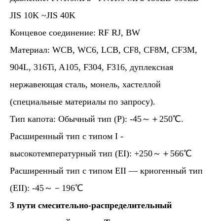
JIS 10K ~JIS 40K
Концевое соединение: RF RJ, BW
Материал: WCB, WC6, LCB, CF8, CF8M, CF3M,
904L, 316Ti, A105, F304, F316, дуплексная
нержавеющая сталь, монель, хастеллой
(специальные материалы по запросу).
Тип капота: Обычный тип (P): -45～＋250℃.
Расширенный тип с типом I -
высокотемпературный тип (EI): +250～＋566℃
Расширенный тип с типом EII — криогенный тип
(EII): -45～－196℃
3 пути
смесительно-распределительный